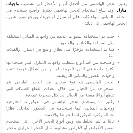
يعتبر الحجر الهاشمي من أفضل أنواع الأحجار في تشطيب
واجهات
منازل
، وقد شاع استخدام الحجر الهاشمي بكثرة، وأصبح يستخدم في
مختلف المباني سواء كانت فلل أو منازل أو غيرها، ويرجع سبب شهرة
الحجر الهاشمي إلى ذلك:
حيث تم استخدامه لسنوات عديدة في واجهات المباني المختلفة
مثل المساجد والكنائس والقصور.
كما تم استخدامه مؤخرًا على نطاق واسع في المنازل والفيلات
أيضًا.
وأصبحت من أهم أنواع تشطيب واجهات المنازل، ليتم استخدامها
بكثرة خاصة في الدول العربية، لما لها من أشكال عريقة تشبه
واجهات القصور والمباني التاريخية.
الحجر الهاشمي هو نوع صخري من الحجر الطبيعي يتم
استخراجه من الجبال من خلال معدات القطع العملاقة التي
تقطع أنواعًا معينة من الجبال إلى كتل صخرية عملاقة.
وكثيرا ما يستخدم الحجر الهاشمي في الديكورات الخارجية
وواجهات المباني، كما نستخدمه في الديكور الداخلي نظرًا
لجماله وكثرة الديكورات للحوائط والأعمدة.
غالبًا ما يتم الخلط بينه وبين أنواع الحجر الأخرى التي تستخدم
لنفس الأغراض أو لأغراض مشابهة، مثل الحجر الحراري وحجر