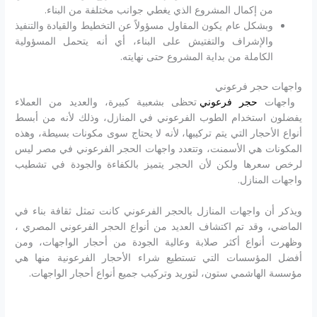
من إكمال المشروع الذي يغطي جوانب مختلفة من البناء.
وبشكل عام يكون المقاول مسؤولاً عن التخطيط والقيادة والتنفيذ
والإشراف والتفتيش على البناء، أي أنه يتحمل المسؤولية
الكاملة من بداية المشروع حتى نهايته.
واجهات حجر فرعوني
واجهات
حجر فرعوني
تحظى بشعبية كبيرة، والعديد من العملاء
يفضلون استخدام الطوب الفرعوني في المنازل، وذلك لأنه من أبسط
أنواع الأحجار التي يتم تركيبها، لأنه لا يحتاج سوى مكونات بسيطة، وهذه
المكونات هي الأسمنت، وتتعدد واجهات الحجر الفرعوني في مصر ليس
لرخص سعرها ولكن لأن الحجر يتميز بالكفاءة والجودة في تشطيب
واجهات المنازل.
ويذكر أن واجهات المنازل بالحجر الفرعوني كانت تمثل ثقافة بناء في
الماضي، وقد تم اكتشاف العديد من أنواع الحجر الفرعوني المصري ،
وظهرت أنواع أكثر صلابة وعالية الجودة من أحجار الواجهات، ومن
أفضل المؤسسات التي تستطيع شراء الأحجار الفرعونية منها هي
مؤسسة الهاشمي ستون، لتوريد وتركيب جميع أنواع أحجار الواجهات.