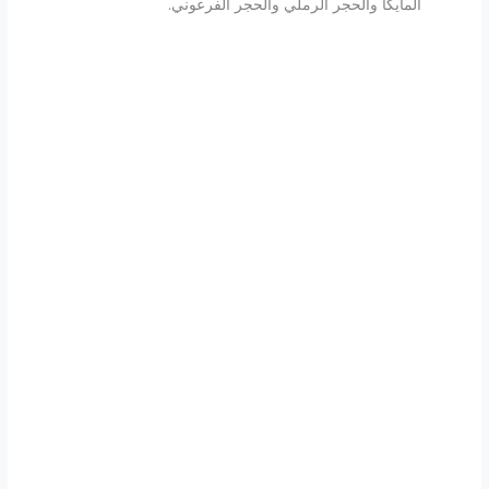
المايكا والحجر الرملي والحجر الفرعوني.