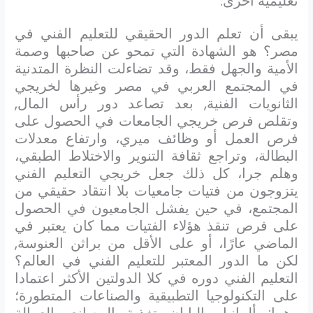
تعليمية أخرى.
يبقى أن تعلم الدور الحقيقي للتعليم الفني في
مصر؟ هو الشهادة التي تمحو عن صاحبها وصمة
الأمية والجهل فقط، وقد تضاءلت النظرة المتدنية
في المجتمع العربي في مصر وغيرها لخريجي
الثانويات الفنية, بعد تصاعد دور رأس المال,
وتقلص فرص خريجي الجامعات في الحصول على
فرص العمل أو وظائف ميري، وارتفاع معدلات
البطالة، وتراجع ثقافة التنوير والاختلاط الطبقي،
وهلم جرا، كل ذلك جعل خريجي التعليم الفني
يتزوجون من فتيات جامعيات بلا انتقاد حقيقي من
المجتمع، في حين يفشل الجامعيون في الحصول
على فرص تنقذ هؤلاء الفتيات مما كان يعتبر في
الماضي عارًا، أو على الأقل من براثن العنوسة,
لكن ما الدور المعتبر للتعليم الفني في العالم؟
التعليم الفني دوره في كلا الدولتين الأكثر اعتمادا
على التكنولوجيا التطبيقية والصناعات المتطورة؛
وهما: ألمانيا واليابان تغذية المصانع بالعمالة