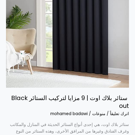
مزايا
لتركيب
الستائر
Black
out
ستائر بلاك اوت | 9 مزايا لتركيب الستائر Black
out
اترك تعليقاً
/
منوعات
/
mohamed badawi
ستائر بلاك اوت، هي إحدى أنواع الستائر الحديثة في المنازل والمكاتب
وغرف الفنادق وغيرها من المرافق الأخرى، وهذه الستائر من النوع