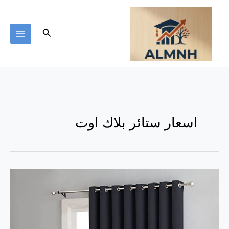
خطي
لى
لمحتوى
البحث
اسعار ستائر بلاك اوت
ستائر
بلاك
اوت
|
9