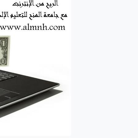
من
جامعة
المنح