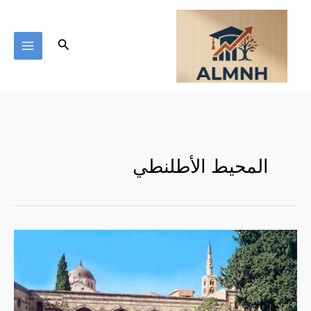
خطي
لى
لمحتوى
البحث
المحيط الأطلنطي
الأندلس..
التاريخ
ومحاكم
التفتيش