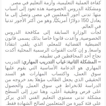
كفاءة العملية التعليمية، وأزمة التعليم في مصر.
ومشكلة الدروس الخصوصية هذه تعود إلى أسباب
منها: تدنى أجور المعلمين في مصر, وتصل إلى ما
يعادل 150 دولارًا أمريكيًّا, وهو من أكثر الأجور تدنيا
في العالم.
لجأت الوزارة السابقة إلى مكافحة الدروس
الخصوصية, وأعدت قانونا خاصا بذلك يسمى قانون
الضبطية القضائية للمعلم، الذي يلقى انتقادا
واسعا, و إن كانت القنوات الرسمية المحلية أكدت
نجاح أحد المحافظين في تطبيقه.
– المشكلة الثانية: غياب التدريب المهاري:
التدريب
المهاري هو الدعامة الأساسية التي يقوم عليها
سوق العمل، واكتساب المهارات هو السند
الحقيقي الذي يجعل الطالب مؤهلا بعد خروجه من
الدراسة للانخراط في سوق العمل, والحصول
على فرص وظيفية أعلى، وهنا تبرز إلى السطح
مشكلة تدنى مستوى التعليم الفني الذي يركز
على فئة كبيرة من المتعلمين لصالح الشهادة فقط.