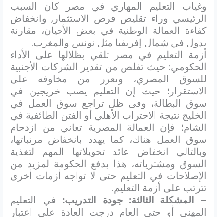
وغياب التعليم المهاري في مصر كان السبب
الرئيسي وراء تقليص فرص الاستثمار, وانخفاض
كفاءة العمالة الوطنية في بعض الأحيان، مقارنة
بدول في شمال إفريقيا مثل تونس والمغرب.
أزمة التعليم في مصر تلقي بظلالها على الأداء
الحكومي؛ حيث تقلص من تقدير الشركات الأجنبية
للسوق المصري، وتعزز من مخاوفه على
الاستقرار؛ حيث إن التعليم يصب خريجين في
سوق البطالة، وفى ظل تراجع سوق العمل في
الخليج نتيجة الاحتراب الأهلي أو الفتن الطائفية في
الشام؛ فإن العمالة المصرية تعاني من ازدحام
سوق العمل هناك، كما يهدد بانخفاض مرتباتها،
وبالتالي انخفاض عائد تحويلاتها المهم لتغذية
السوق ومشترياته، هذا يدفع الحكومة لمزيد من
الإصلاحات في التعليم حتى لا تواجه أزمات أخرى
تترتب على أزمة التعليم.
– المشكلة الثالثة: جودة التدريب:
في التعليم
المهني أو حتى العام درجت العادة على اعتبار