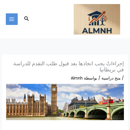
خطي
لى
لمحتوى
البحث
إجراءاتٌ يجب اتخاذها بعد قبول طلب التقدم للدراسة
في بريطانيا
/
منح دراسية
/ بواسطة
Almnh