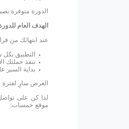
الدورة متوفرة بصي
الهدف العام للدورة
عند انتهائك من قرا
التطبيق بكل س
تنفذ حملتك ال
بداية السير ع
العرض سارٍ لفترة محدو
لذا كن على تواصل
موقع خمسات: