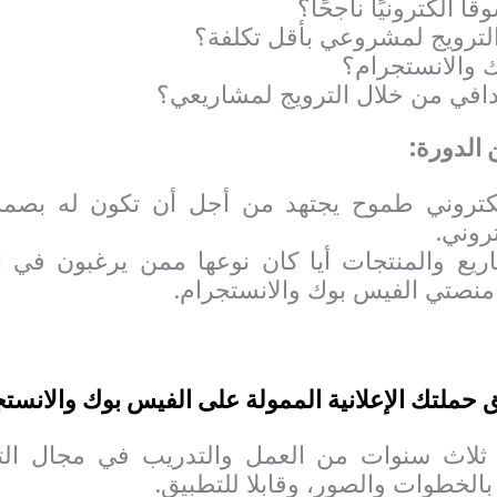
ا الكترونيًا ناجحًا؟
لترويج لمشروعي بأقل تكلفة؟
ك والانستجرام؟
افي من خلال الترويج لمشاريعي؟
 الدورة:
تروني طموح يجتهد من أجل أن تكون له بصمة
روني.
يع والمنتجات أيا كان نوعها ممن يرغبون في ال
منصتي الفيس بوك والانستجرام.
حملتك الإعلانية الممولة على الفيس بوك والانست
لاث سنوات من العمل والتدريب في مجال التس
الخطوات والصور، وقابلا للتطبيق.