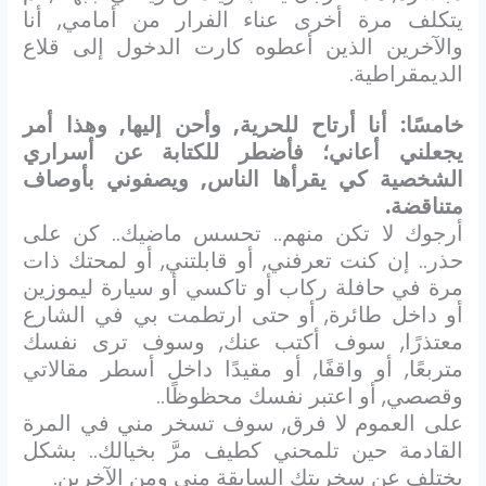
يتكلف مرة أخرى عناء الفرار من أمامي, أنا
والآخرين الذين أعطوه كارت الدخول إلى قلاع
الديمقراطية.
خامسًا: أنا أرتاح للحرية, وأحن إليها, وهذا أمر
يجعلني أعاني؛ فأضطر للكتابة عن أسراري
الشخصية كي يقرأها الناس, ويصفوني بأوصاف
متناقضة.
أرجوك لا تكن منهم.. تحسس ماضيك.. كن على
حذر.. إن كنت تعرفني, أو قابلتني, أو لمحتك ذات
مرة في حافلة ركاب أو تاكسي أو سيارة ليموزين
أو داخل طائرة, أو حتى ارتطمت بي في الشارع
معتذرًا, سوف أكتب عنك, وسوف ترى نفسك
متربعًا, أو واقفًا, أو مقيدًا داخل أسطر مقالاتي
وقصصي, أو اعتبر نفسك محظوظًا..
على العموم لا فرق, سوف تسخر مني في المرة
القادمة حين تلمحني كطيف مرَّ بخيالك.. بشكل
يختلف عن سخريتك السابقة مني ومن الآخرين.