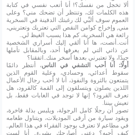
ألا تخجل من نفسك؟! أنا أتعب نفسي في كتابة
هذه الكلمات لك، وتنتظر أن تضحك مني؟ وعلى
العموم سوف ألبِّي لك رغبتك الدفينة في السخرية
مني, وإخراج كوامن النقص التي تعتريك وتعتريني،
رائعة هي السخرية، كم هذا يسبب الغيظ لي..
أنت..أنصت، ها أنا ألقي إليك أسراري الشخصية
عن ذاتي التي لم يعرفها أحد، وبالمقابل تأملها
جيدًا، ولا تعتبرني بعدها أسخر منك..اتفقنا؟
أولًا: أنا أحب التشفي في الناس
، أنتظر دائمًا
سقوط أعدائي، وحسادي، وعلية القوم الذين
يتمتعون بالثروة والنفوذ، أنا لا أحب رجال الأعمال
اللذين يصلون ويتسلقون إلى القمة كالقرود، هل
تعرف القرود؟ إنها لا توجد في الغابات فقط، بل
تعيش بيننا.
تصور أن رجلًا كامل الرجولة، ويلبس بذلة فاخرة،
ويقود سيارة من أرقى الموديلات، ويتناول طعامه
في مطاعم لا تعترف بوجود الفقراء في هذا العالم..
كيف أحبه؟ دعني أصارحك بشيء.. أنا لست