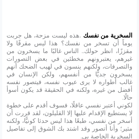
السخرية من نفسك
هذه ليست مزحة، هل جربت
،
يوماً أن تسخر من نفسك؟ هذا ليس مقرفًا ولا
مقززًا، انظر حولك.. الناس غالبًا ما يسخرون من
غيرهم، يعتبرونهم مخطئين في بعض التصورات
والتصرفات، ولكنهم ينسون في لهيب الضحك أنهم
يسخرون جديًّا من أنفسهم، ولكن الإنسان في
غالب أطواره لا يرى عيوب نفسه، فيتصور نفسه
أفضل من غيره، ولكنه في الحقيقة قد يكون أسوأ
حالًا.
لكوني أعتبر نفسي عاقلًا، فسوف أقدم على خطوة
لا يستطيع الإقدام عليها إلا القليلون، لقد قررت أن
أسخر من نفسي، طبعًا هذا ليس حدثا كونيًّا، ولكنه
مثير؛ وأنا أتصور وقد اشتد بك الشوق إلى تفاصيل
السخرية الخاصة بي.