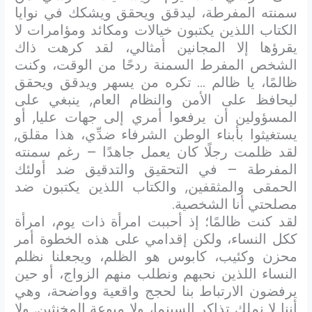
سمنته المفرطة، ليدقق ويحقق ويشكك في نوايا
الكتاب اللذين يكتبون خيالات ومكائد ومؤامرات لا
يقرؤها إلا المجانين أمثالي، لقد كرهت ذاك
الشخص المفرط السمنة ردحًا من الوقت، وكنت
ظالمًا، يا ظالم … تكره من يسهر ويدقق ويحقق
ليحافظ على الأمن والنظام العام, ينبغي على
المسؤولين أن يرفعوا أمري إلى جهات عليا, أو
يستغيثوا بأبناء الوطن الشرفاء ضدِّي، هذا مقلق,
لقد ظلمت رجلًا كان يعمل جاهدًا – رغم سمنته
المفرطة – في التحقيق والتدقيق ضد أولئك
الحمقى والمثقفين, والكتاب اللذين يكتبون ضد
مصلحتي أنا الشخصية.
لقد كنت ظالمًا؛ إذ أحببت امرأة ذات يوم، امرأة
ككل النساء، ولكن إقدامي على هذه الخطوة أمر
محزن وكئيب، كابوس هو الظلم، ويجعلنا نظلم
النساء اللذين نحبهم ونطلب منهم الزواج، أو حين
يرفضون الارتباط بنا لحجج واقعية وواضحة، وهي
أننا لا نملك تذاكر السينما، ولا ميوعة المخنثين, ولا