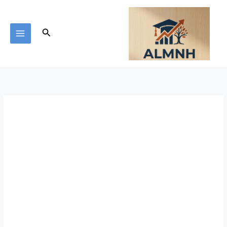
خطي
لى
لمحتوى
البحث