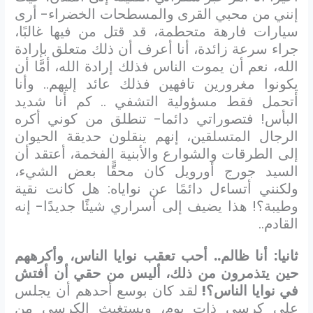
إنني من محبي القرى والمسطحات الخضراء- أرى
سيارات فارهة متحطمة، قد قتل من فيها غالبًا،
جراء سرعة زائدة، أنا أعرف أن ذلك متعلق بإرادة
الله، نعم أن يموت الناس فذلك إرادة الله، أمَّا أن
يكونوا مغرورين تافهين فذلك عائد إليهم.. وأنا
أتحمل فقط مسؤولية التشفي .. كم أنا شديد
البأس! فتصوراتي دائما- تنطلق من كوني أكره
الرجال المتسلقين، إنهم ينقلون حديقة الحيوان
إلى الطرقات والشوارع والأبنية الفخمة، أعتقد أن
السيد جورج أورويل كان محقًّا بعض الشيء،
ولكنني أتساءل دائمًا عن نواياه: هل كانت نقية
وطيبة؟! هذا يضيف إلى أسراري شيئًا جديدًا- إنه
القادم..
ثانيا: أنا ظالم.. أحب تعقب نوايا الناس، وأكرههم
حين يتذمرون من ذلك، أليس من حقي أن أفتش
في نوايا الناس؟!
لقد كان بوسع أحدهم أن يجلس
على كرسي ذات يوم، ويستغيث الكرسي من