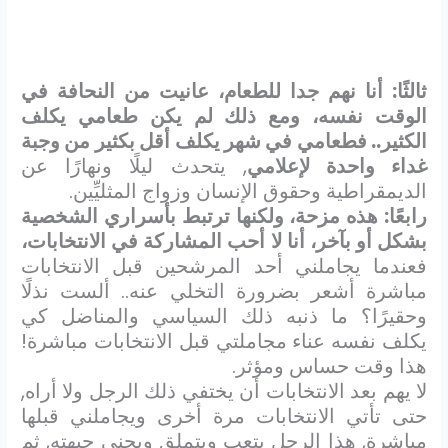
ثالثًا: أنا نهم جدا للطعام، عانيت من النحافة في
الوقت نفسه، ومع ذلك لم يكن طعامي يكلف
الكثير.. فطعامي في شهر يكلف أقل بكثير من وجبة
غداء واحدة لإعلامي
, يتحدث ليلًا ونهارًا عن
الديمقراطية وحقوق الإنسان وزواج المثليِّين.
رابعًا: هذه مزحة، ولكنها ترتبط بأسراري الشخصية
بشكل أو بآخر، أنا لا أحب المشاركة في الانتخابات،
فعندما يجاملني أحد المرشحين قبل الانتخابات
مباشرة أشعر بضرورة التخلي عنه.. ألست نذلًا
وحقيرًا؟ ما ذنبه ذلك السياسي والمناضل كي
يكلف نفسه عناء مجاملتي قبل الانتخابات مباشرة!
هذا وقت حساس ومؤثر.
لا يهم بعد الانتخابات أن يختفي ذلك الرجل ولا أراه,
حتى تأتي الانتخابات مرة أخرى ويجاملني قبلها
مباشرة, هذا الرجل يتعب ويتملق ويحني جبهته, ثم