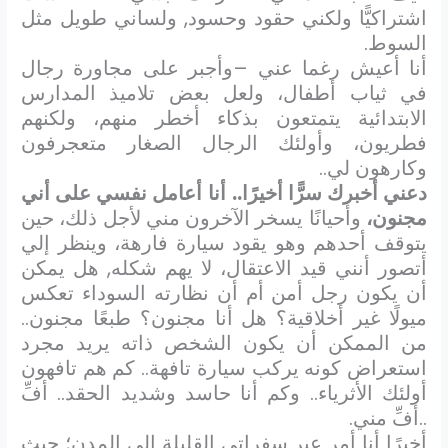
اشتراكيًّا ولكني حقود وحسود, ولساني طويل مثل
السوط.
أنا أعيش رغما عني –وأجبر على مجاورة رجال
في ثياب أطفال، ولعل بعض تلاميذ المدارس
الابتدائية يتمتعون بذكاء أخطر منهم، ولكنهم
فطريون، وأولئك الرجال الصغار متعجرفون
وكارهون لي..
دعني أخبرك سرًّا أخيرًا..
أنا أعامل نفسي على أني
مجنون،
وأحيانًا يسخر الآخرون مني لأجل ذلك، حين
يتوقف أحدهم وهو يقود سيارة فارهة، وينظر إلي
أتصور أنني قيد الاعتقال، لا يهم شكله, هل يمكن
أن يكون رجل أمن أم أن نظارته السوداء تعكس
ميولًا غير أخلاقية؟ هل أنا مجنون؟ طبعًا مجنون..
من الممكن أن يكون الشخص ذاته يريد مجرد
استعراض كونه يركب سيارة تافهة.. كم هم تافهون
أولئك الأثرياء.. وكم أنا حاسد وشديد الحقد.. أفِّ
..أفِّ مني.
أخيرًا أنا أمر عبر سفراتي القليلة إلى المدن؛ حيث