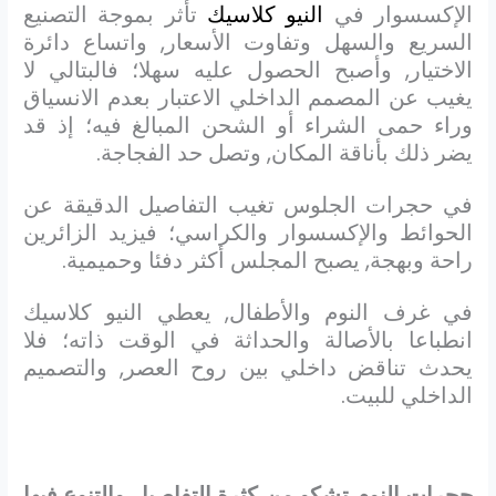
الإكسسوار في
النيو كلاسيك
تأثر بموجة التصنيع
السريع والسهل وتفاوت الأسعار, واتساع دائرة
الاختيار, وأصبح الحصول عليه سهلا؛ فالبتالي لا
يغيب عن المصمم الداخلي الاعتبار بعدم الانسياق
وراء حمى الشراء أو الشحن المبالغ فيه؛ إذ قد
يضر ذلك بأناقة المكان, وتصل حد الفجاجة.
في حجرات الجلوس تغيب التفاصيل الدقيقة عن
الحوائط والإكسسوار والكراسي؛ فيزيد الزائرين
راحة وبهجة, يصبح المجلس أكثر دفئا وحميمية.
في غرف النوم والأطفال, يعطي النيو كلاسيك
انطباعا بالأصالة والحداثة في الوقت ذاته؛ فلا
يحدث تناقض داخلي بين روح العصر, والتصميم
الداخلي للبيت.
حجرات النوم تشكو من كثرة التفاصيل والتنوع فيها