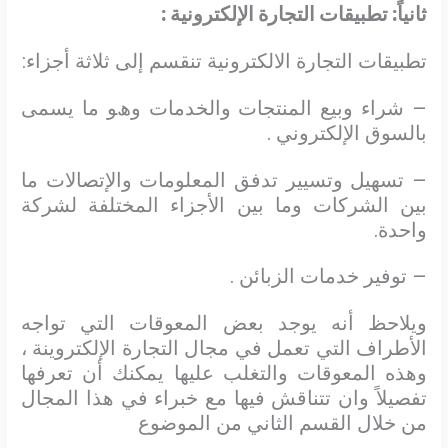
ثانياً: تطبيقات التجارة الإلكترونية :
ﺗﻄﺒﯿﻘﺎت اﻟﺘﺠﺎرة اﻻﻟﻜﺘﺮوﻧﯿﺔ ﺗﻨﻘﺴﻢ إﻟﻰ ﺛﻼﺛﺔ أﺟﺰاء:
– ﺷﺮاء وﺑﯿﻊ اﻟﻤﻨﺘﺠﺎت واﻟﺨﺪﻣﺎت وھﻮ ما يسمى
بالسوق الإلكتروني .
– تسهيل وﺗﺴﯿﯿﺮ ﺗﺪﻓﻖ اﻟﻤﻌﻠﻮﻣﺎت والإﺗﺼﺎﻻت ﻣﺎ
ﺑﯿﻦ اﻟﺸﺮﻛﺎت وﻣﺎ ﺑﯿﻦ اﻷﺟﺰاء اﻟﻤﺨﺘﻠﻔﺔ ﻟﺸﺮﻛﺔ
واﺣﺪة.
– توفير خدمات الزبائن .
ويلاحظ أنه يوجد بعض المعوقات التي تواجه
الأطراف التي تعمل في مجال التجارة الإلكتروينة ،
وهذه المعوقات والتغلب عليها يمكنك أن تعرفها
تفصيلاً وان تتناقش فيها مع خبراء في هذا المجال
من خلال القسم الثاني من الموضوع