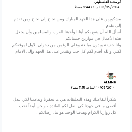
أبو محمد الفلسطيني
13/05/2014 الساعة 6:44 مساءً
مشكورين على هذا الجهد المبارك ومن نجاح إلى نجاح ومن تقدم
إلى تقدم
أسأل الله أن ينفع بكم أهلنا وأحبتنا العرب والمسلمين وأن يجعل
هذه الأعمال في موازين حسناتكم
وانا حقيقة وبدون مبالغة وعلى الرغمن من دخولي الاول لموقعكم
لكني والله أقدم لكم كل حب وتقدير على هذا الجهد وإلى الامام
ALMNH
14/05/2014 الساعة 11:15 مساءً
شكراً لتفاعلك وهذه التعليقات هي ما تحفزنا وتدعمنا لكي نبذل
أقصى ما في جهدنا كي ننقل لكم الفائدة ، ونحن أيضاً نحب
كل زوارنا الكرام وهدفنا الوحيد هو نيل رضائكم .