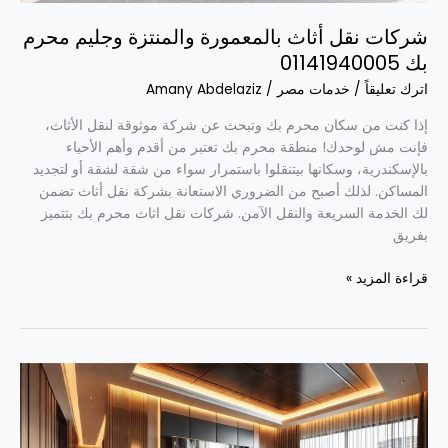
شركات نقل أثاث بالمعمورة والمنتزة وجليم محرم
بك 01141940005
اترك تعليقاً
/
خدمات مصر
/
Amany Abdelaziz
إذا كنت من سكان محرم بك وتبحث عن شركة موثوقة لنقل الأثاث،
فإنت مش لوحدك! منطقة محرم بك تعتبر من أقدم وأهم الأحياء
بالإسكندرية، وسكانها بيتنقلوا باستمرار سواء من شقة لشقة أو لتجديد
المساكن. لذلك أصبح من الضروري الاستعانة بشركة نقل أثاث تضمن
لك الخدمة السريعة والنقل الآمن. شركات نقل اثاث محرم بك بتتميز
بفريق
قراءة المزيد »
خدمات
تركيب
وصيانة
الدش