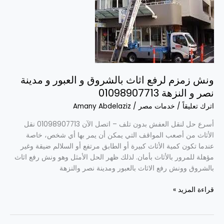
بالشروق
و
العبور
و
مدينة
نصر
و
ونش زمزم لرفع اثاث بالشروق و العبور و مدينة
النزهة
نصر و النزهة 01098907713
01098907713
اترك تعليقاً
/
خدمات مصر
/
Amany Abdelaziz
أسرع حل لنقل العفش بدون تلف – اتصل الآن 01098907713 نقل
الأثاث من أصعب المواقف التي يمكن أن يمر بها أي شخص، خاصة
عندما تكون كمية الأثاث كبيرة أو الطابق مرتفع أو السلالم ضيقة وغير
مؤهلة للمرور بالأثاث بأمان. لذلك ظهر الحل الأمثل وهو ونش رفع اثاث
بالشروق وونش رفع الاثاث بالعبور ومدينة نصر والنزهة
قراءة المزيد »