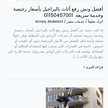
بأسعار
رخيصة
أفضل ونش رفع أثاث بالبراجيل بأسعار رخيصة
وخدمة
وخدمة سريعة 01150457001
سريعة
اترك تعليقاً
/
خدمات مصر
/
Amany Abdelaziz
01150457001
إذا كنت تبحث عن أفضل ونش رفع أثاث بالبراجيل بأسعار رخيصة
وخدمة سريعة فستجد أن شركات الأوناش في المنطقة توفر حلولًا
عملية وآمنة لنقل العفش من الأدوار المرتفعة بدون أي تلفيات أو
خدوش، خاصة في العمارات التي يصعب فيها استخدام السلالم أو
المصاعد. وتعتمد هذه الشركات على أوناش هيدروليك حديثة قادرة على
رفع وإنزال الأثاث […]
قراءة المزيد »
ونش
زمزم
لرفع
اثاث