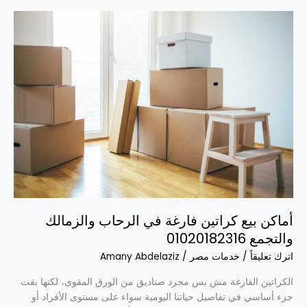
أماكن
بيع
كراتين
فارغة
في
الرحاب
والزمالك
والتجمع
01020182316
أماكن بيع كراتين فارغة في الرحاب والزمالك
والتجمع 01020182316
اترك تعليقاً
/
خدمات مصر
/
Amany Abdelaziz
الكراتين الفارغة مش بس مجرد صناديق من الورق المقوى، لكنها بقت
جزء أساسي في تفاصيل حياتنا اليومية سواء على مستوى الأفراد أو