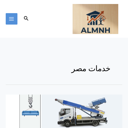
خطي
لى
لمحتوى
البحث
خدمات مصر
أفضل
ونش
رفع
أثاث
بالبراجيل