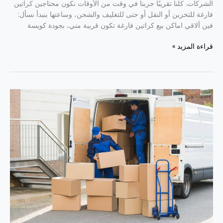
الشركات. كلنا تقريبًا جربنا في وقت من الأوقات نكون محتاجين كراتين
فارغة للتخزين أو النقل أو حتى للتغليف والشحن، وساعتها بنبدأ نسأل:
فين ألاقي اماكن بيع كراتين فارغة تكون قريبة مني، بجودة كويسة
قراءة المزيد »
شركات
نقل
أثاث
بالمعمورة
والمنتزة
وجليم
محرم
بك
01141940005