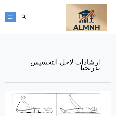
خطي
لى
لمحتوى
البحث
ارشادات لاجل التخسيس
تدريجيا
ارشادات
لاجل
التخسيس
تدريجيا