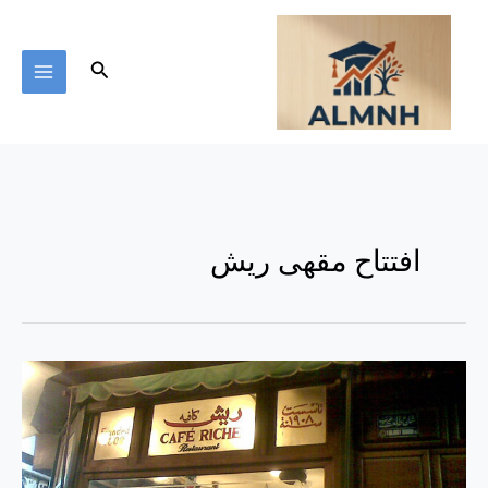
خطي
لى
لمحتوى
البحث
افتتاح مقهى ريش
مقهى
ريش