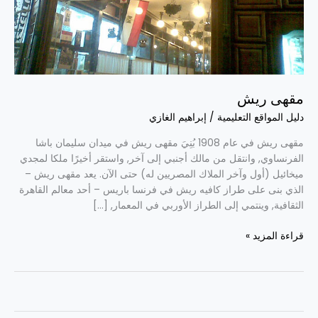
مقهى ريش
دليل المواقع التعليمية
/
إبراهيم الغازي
مقهى ريش في عام 1908 بُنِيَ مقهى ريش في ميدان سليمان باشا
الفرنساوي, وانتقل من مالك أجنبي إلى آخر, واستقر أخيرًا ملكا لمجدي
ميخائيل (أول وآخر الملاك المصريين له) حتى الآن. يعد مقهى ريش –
الذي بنى على طراز كافيه ريش في فرنسا باريس – أحد معالم القاهرة
الثقافية, وينتمي إلى الطراز الأوربي في المعمار, […]
قراءة المزيد »