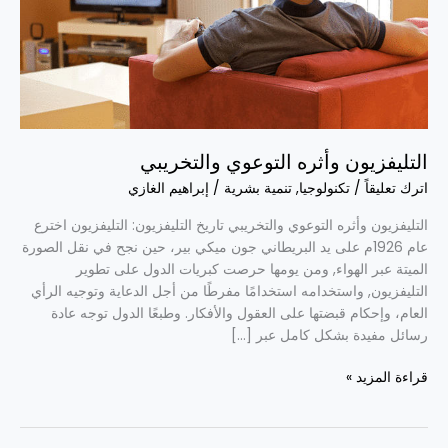
التليفزيون وأثره التوعوي والتخريبي
اترك تعليقاً
/
تكنولوجيا
,
تنمية بشرية
/
إبراهيم الغازي
التليفزيون وأثره التوعوي والتخريبي تاريخ التليفزيون: التليفزيون اخترع
عام 1926م على يد البريطاني جون ميكي بير، حين نجح في نقل الصورة
الميتة عبر الهواء, ومن يومها حرصت كبريات الدول على تطوير
التليفزيون, واستخدامه استخدامًا مفرطًا من أجل الدعاية وتوجيه الرأي
العام، وإحكام قبضتها على العقول والأفكار. وطبعًا الدول توجه عادة
رسائل مفيدة بشكل كامل عبر […]
قراءة المزيد »