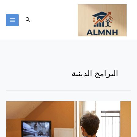
خطي
لى
لمحتوى
البحث
البرامج الدينية
التليفزيون
وأثره
التوعوي
والتخريبي