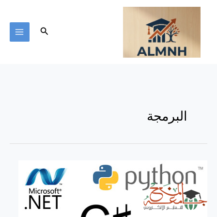
خطي
لى
لمحتوى
البحث
البرمجة
5
طرق
فعالة
و
مجربة