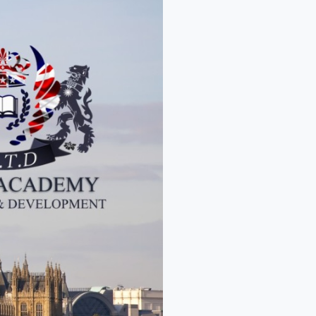
التخطيط
الاستراتيجي
وإدارة
الموازنات
المالية
في
ظل
الازمات
الاقتصادية
–
لندن