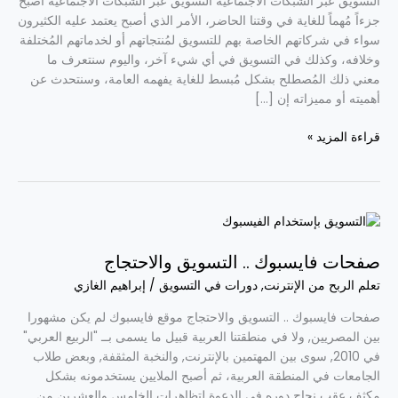
التسويق عبر الشبكات الاجتماعية التسويق عبر الشبكات الاجتماعية أصبح
جزءاً مُهماً للغاية في وقتنا الحاضر، الأمر الذي أصبح يعتمد عليه الكثيرون
سواء في شركاتهم الخاصة بهم للتسويق لمُنتجاتهم أو لخدماتهم المُختلفة
وخلافه، وكذلك في التسويق في أي شيء آخر، واليوم سنتعرف ما
معني ذلك المُصطلح بشكل مُبسط للغاية يفهمه العامة، وسنتحدث عن
أهميته أو مميزاته إن […]
قراءة المزيد »
صفحات
فايسبوك
صفحات فايسبوك .. التسويق والاحتجاج
..
التسويق
تعلم الربح من الإنترنت
,
دورات في التسويق
/
إبراهيم الغازي
والاحتجاج
صفحات فايسبوك .. التسويق والاحتجاج موقع فايسبوك لم يكن مشهورا
بين المصريين, ولا في منطقتنا العربية قبيل ما يسمى بــ "الربيع العربي"
في 2010, سوى بين المهتمين بالإنترنت, والنخبة المثقفة, وبعض طلاب
الجامعات في المنطقة العربية، ثم أصبح الملايين يستخدمونه بشكل
مكثف عقب نجاح دوره في الدعوة لتظاهرات الخامس والعشرين من