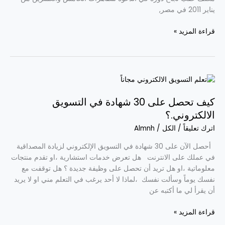
يناير 2011 في مصر,
قراءة المزيد »
كيف
تحصل
كيف تحصل على 30 شهادة في التسويق
على
30
الالكتروني.؟
شهادة
اترك تعليقاً
/
الكل
/
Almnh
في
التسويق
أحصل الآن على 30 شهادة في التسويق الإلكتروني لزيادة المصداقية
الالكتروني.؟
في عملك على الانترنت هل تعرض خدمات استشارية ،او تقدم منتجات
معلوماتية ،او هل تريد أن تحصل على وظيفة جديدة ؟ هل توقفت مع
نفسك يوماً وسألت نفسك ،لماذا لا أحد يرغب في التعلم مني او لا يريد
أن يقرأ لي ما أكتبه عن
قراءة المزيد »