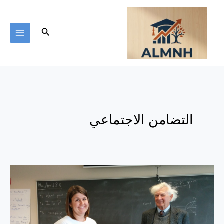
خطي
لى
لمحتوى
البحث
التضامن الاجتماعي
كاريزما
المعلم
……
ما
أسبابها