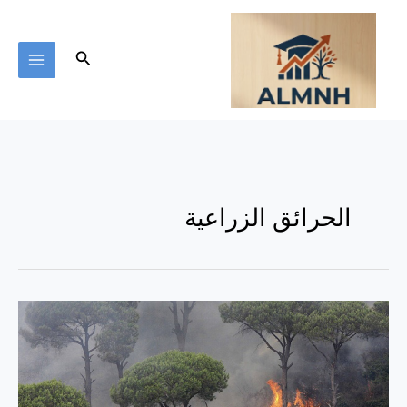
خطي
لى
لمحتوى
البحث
الحرائق الزراعية
المزيد
من
الحرائق
الزراعية
يقلل