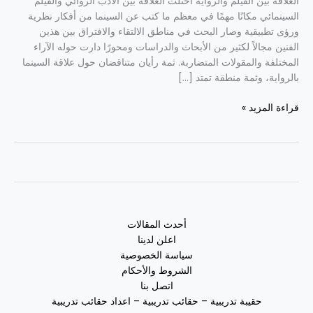
العلاقة بين الفيلم والرواية احتلت العلاقة بين الأدب الروائي والفيلم
السينمائي مكانًا مهمًا في معظم ما كتب عن السينما من أفكار نظرية
ورؤى تطبيقية وصار البحث في مناطق الالتقاء والافتراق بين هذين
الفنين مجالاً لكثير من الأبحاث والدراسات ومحورًا دارت حوله الآراء
المختلفة والمقولات المتضاربة. ثمة رأيان متناقضان حول علاقة السينما
بالرواية، وثمة منطقة تمتد […]
قراءة المزيد »
أحدث المقالات
اعلن لدينا
سياسة الخصوصية
الشروط والأحكام
اتصل بنا
حقيبة تدريبية – حقائب تدريبية – اعداد حقائب تدريبية