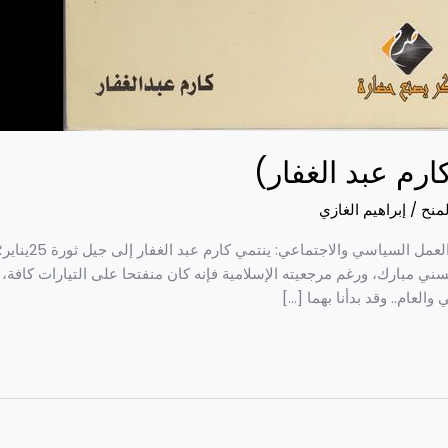
رم عبد الغفار)
لمنح
/
إبراهيم الغازي
من شباب الكتاب (
ي مبارك، ورغم مرجعيته الإسلامية فإنه كان منفتحا على التيارات كافة، 
لعام.. وقد بدأنا بهما […]