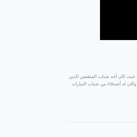
كارم عبد الغفار) العمل السياسي والاجتماعي: ينتمي كارم عبد الغفار إلى جيل ثورة 25يناير؛ حيث كان أحد شباب المثقفين الذين
وكان له أصدقاء من شباب التيارات