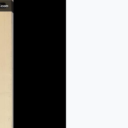
شباب
الكتاب
(كارم
عبد
الغفار)