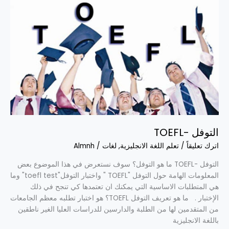
التوفل
-
TOEFL
التوفل -TOEFL
اترك تعليقاً
/
تعلم اللغة الانجليزية
,
لغات
/
Almnh
التوفل -TOEFL ما هو التوفل؟ سوف نستعرض في هذا الموضوع بعض
المعلومات الهامة حول التوفل "TOEFL " واختبار التوفل"toefl test" وما
هي المتطلبات الاساسية التي يمكنك ان تعتمدها كي تنجح في ذلك
الإختبار . ما هو تعريف التوفل TOEFL؟ هو اختبار تطلبه معظم الجامعات
من المتقدمين لها من الطلبة والدارسين للدراسات العليا الغير ناطقين
باللغة الانجليزية