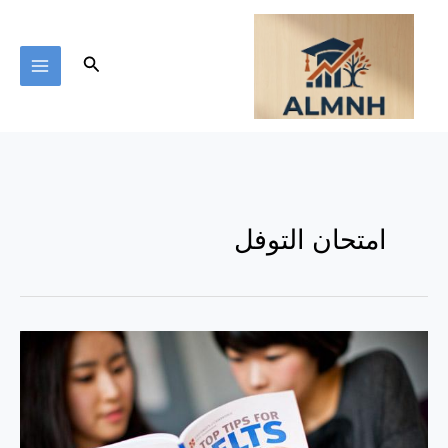
خطي
لى
لمحتوى
البحث
امتحان التوفل
ماذا
تعرف
عن
امتحان
الأيلتس؟