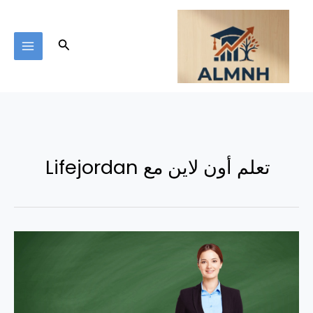
خطي
لى
لمحتوى
البحث
تعلم أون لاين مع Lifejordan
تعلم
أون
لاين
مع
Lifejordan