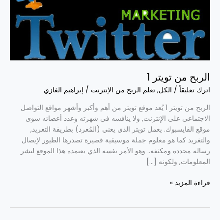
الربح من تويتر 1
اترك تعليقاً
/
الكل
,
تعلم الربح من الإنترنت
/
إبراهيم الغازي
الربح من تويتر 1 يُعد موقع تويتر من أهم وأكبر وأشهر مواقع التواصل
الاجتماعي على الإنترنت, ولا ينافسه في شهرته وعدد أعضائه سوى
موقع الفايسبوك. يعمل تويتر الذي يعني (المُغرد) بطريقة التغريد,
والتغريد كما هو معلوم جملة موسيقية قصيرة تصدرها الطيور لإيصال
رسالة محددة ومكثفة.. وهو الأمر نفسه الذي يعتمده هذا الموقع لنشر
المعلومات, ولكونه […]
قراءة المزيد »