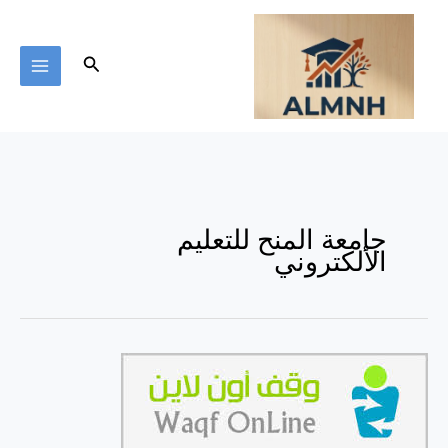
خطي
لى
لمحتوى
البحث
جامعة المنح للتعليم
الألكتروني
إدارة
الذات
و
التخطيط