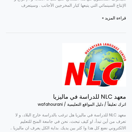
الإنتاج السينمائي التي يتبعها كبار المخرجين الأجانب . وسيتعرف
قراءة المزيد »
معهد
NLC
للدراسة
في
ماليزيا
معهد NLC للدراسة في ماليزيا
اترك تعليقاً
/
دليل المواقع التعليمية
/
wafahourani
معهد NLC للدراسة في ماليزيا هل ترغب بالدراسة خارج البلاد، و لا
تعرف من أين تبدأ، او كيف تبحث، نحن في جامعة المنح للتعليم
الالكتروني نضع كل هذا وا كثر بين يديك. بداية الكل يعرف ان ماليزيا ..