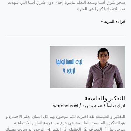
سحر شرق آسيا ومتعة التعلم ماليزيا إحدى دول شرق آسيا التي شهدت
نموا اقتصاديا كبيرا في الفترة
قراءة المزيد »
التفكير
والفلسفة
التفكير والفلسفة
اترك تعليقاً
/
تنمية بشرية
/
wafahourani
التفكير و الفلسفة لقد اخترت لكم موضوع يهم كل انسان بعلم الاجتماع و
هو التفكيرو الفلسفة: الفلسفة :هي فرع من فروع العلوم الاجتماعية
يدرس بها : 1- المعرفة. 2- الحقيقة. 3- القيم. 4- الوجود. لو سألت نفسك