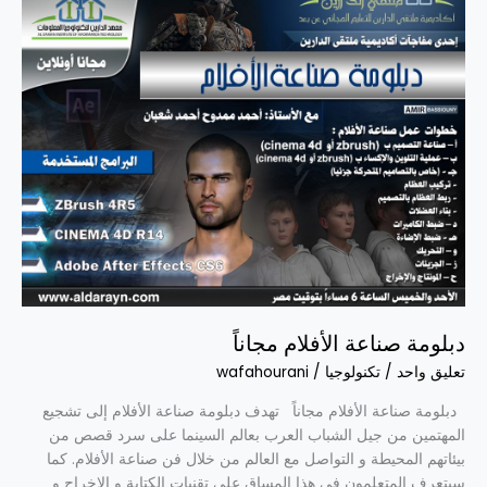
الأفلام
مجاناً
دبلومة صناعة الأفلام مجاناً
تعليق واحد
/
تكنولوجيا
/
wafahourani
دبلومة صناعة الأفلام مجاناً تهدف دبلومة صناعة الأفلام إلى تشجيع
المهتمين من جيل الشباب العرب بعالم السينما على سرد قصص من
بيئاتهم المحيطة و التواصل مع العالم من خلال فن صناعة الأفلام. كما
سيتعرف المتعلمون في هذا المساق على تقنيات الكتابة و الإخراج و