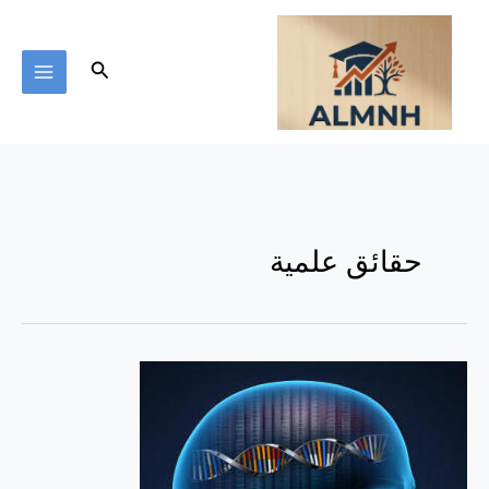
خطي
لى
لمحتوى
البحث
حقائق علمية
حقائق
علمية