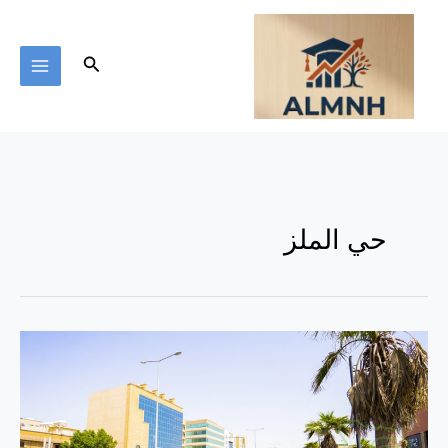
خطي
لى
لمحتوى
البحث
حي الملز
معلومات
هامة
حول
حي
الملز