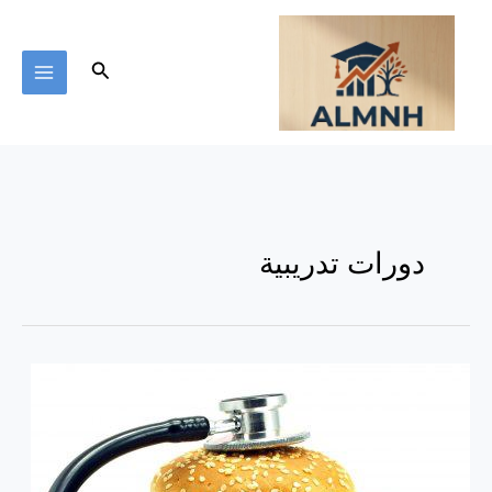
خطي
لى
لمحتوى
البحث
دورات تدريبية
الدبلوم
المتكامل
في
التغذيه
العلاجيه