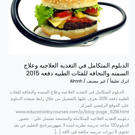
وعلاج
السمنه
والنحافه
للفئات
الطبيه
دفعه
2015
الدبلوم المتكامل في التغذيه العلاجيه وعلاج
السمنه والنحافه للفئات الطبيه دفعه 2015
اترك تعليقاً
/
غير مصنف
/
Almnh
الدبلوم المتكامل في التغذيه العلاجيه وعلاج السمنه والنحافه للفئات
الطبيه دفعه 2015 تعرف عليها بالتفصيل من خلال رابط صفحه الدبلوم
علي الموقع الرئيسي للمركز :
www.educationbycourses.com/p/blog-page_6218.html
دبلومه التغذيه العلاجيه المتكامله والمجمعه تشتمل علي : حضور
الدبلوم120 ساعه تدريبيه نظريه لمده 3 شهورببرنامج التعليم عن بعد
تحتوي 5 دورات تدريبيه مكثفه في كافه […]