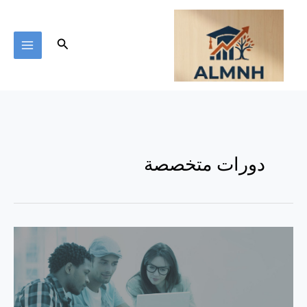
خطي
لى
لمحتوى
البحث
دورات متخصصة
دورات
تخصصية
من
منزلك
مع