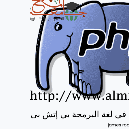
ة في لغة البرمجة بي إتش بي
james rod