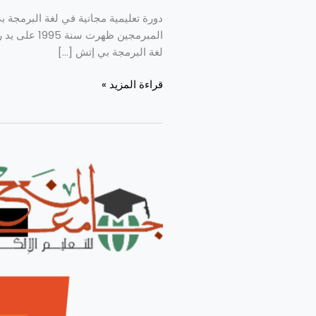
المبرمجين 
لغة البرمجة بي إتش […]
قراءة المزيد »
دورة
تعليمية
مجانية
في
لغة
إتش
تي
إم
إل
HTML