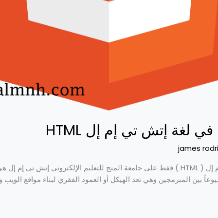
في لغة إتش تي إم إل HTML
james rodr
دورة تعليمية مجانية في لغة إتش تي إم إل ( HTML ) فقط على جامعة المنح للتعليم الإلكترو
 شيوعاً بين المبرمجين وهي تعد الهيكل أو العمود الفقري لبناء مواقع ال