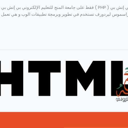
دورة تعليمية مجانية في لغة البرمجة بي إتش بي ( PHP ) فقط على جامعة المنح للتعليم الإل
ظهرت سنة 1995 على يد راسموس ليردورف تستخدم في تطوير وبرمجة تطبيقات الوب و هي 