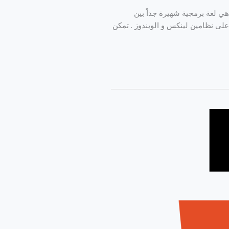
كتروني بي إتش بي هي لغة برمجية شهيرة جداً بين
تعمل على نظامين لينكس و الويندوز . تمكن