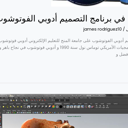
ة في برنامج التصميم أدوبي الفوتوشو
ل
/
james rodriguez10
يم أدوبي الفوتوشوب على جامعة المنح للتعليم الإلكتروني أدوبي فوتوشوب
في العالم فمنذ أن أطلقه مهندس البرمجيات الأمريكي توماس نول سنة 90
فضل و