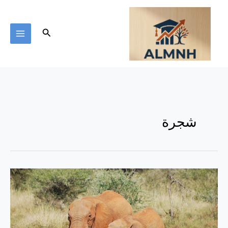
خطي
لى
لمحتوى
البحث
شجرة
احترام
الكائنات
الحية