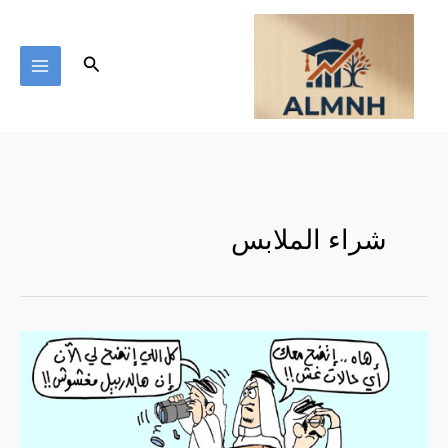
خطي
لى
لمحتوى
البحث
شراء الملابس
ظاهرة
الغش
التجاري