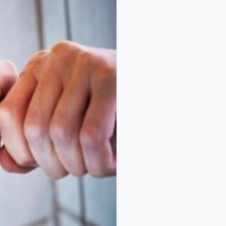
شركات
كشف
التسربات
والعزل
بمكة