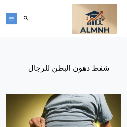
خطي
لى
لمحتوى
البحث
شفط دهون البطن للرجال
شفط
دهون
البطن
للرجال