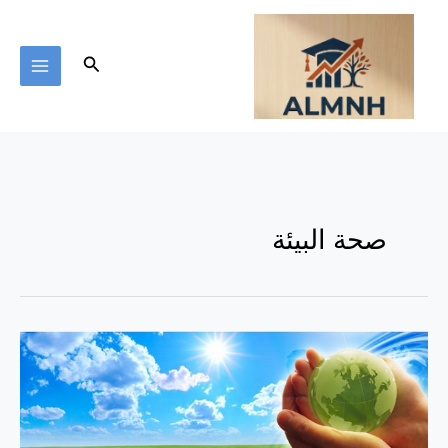
خطي
لى
لمحتوى
البحث
صحة البيئة
ما
قلّ
ودلّ