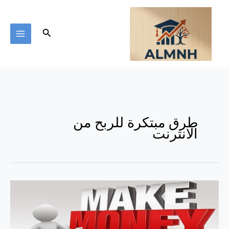
خطي
لى
لمحتوى
البحث
طرق مبتكرة للربح من
الانترنت
الربح
من
السرد