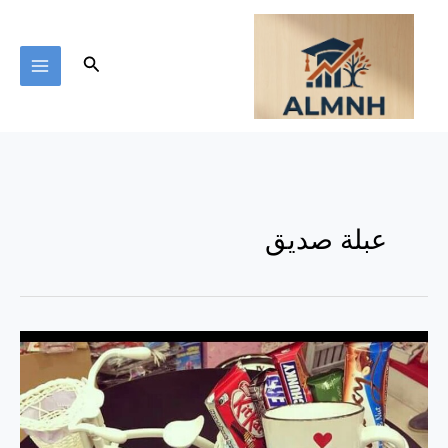
خطي
لى
لمحتوى
البحث
عبلة صديق
عبلة
صديق
لهدايا
الهاند
ميد