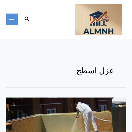
خطي
لى
لمحتوى
البحث
عزل اسطح
شركة
عزل
اسطح
بجدة
–