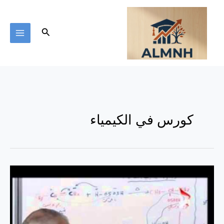
خطي
لى
لمحتوى
البحث
كورس في الكيمياء
دورة
تدريبية
مجانية
في
الكيمياء