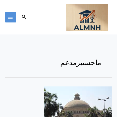
خطي
لى
لمحتوى
البحث
ماجستيرمدعم
أحصل
الآن
على
ماجستير
مهني