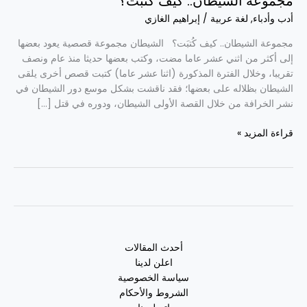
مجموعة الشيطان.. كيف كُتبَت؟
أدب وأدباء
,
لغة عربية
/
إبراهيم الغازي
مجموعة الشيطان.. كيف كُتبَت؟ الشيطان مجموعة قصصية يعود بعضها
إلى أكثر من اثني عشر عاما مضت، وكتب بعضها حديثا منذ عام ونصف
تقريبا، وخلال الفترة المذكورة (اثنا عشر عاما) كتبت قصص أخرى يلقى
الشيطان بظلاله على بعضها؛ فقد ناقشت بشكل موسع دور الشيطان في
نشر الخرافة من خلال القصة الأولى الشيطان، ودوره في قتل […]
قراءة المزيد »
أحدث المقالات
اعلن لدينا
سياسة الخصوصية
الشروط والأحكام