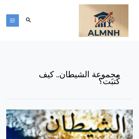
خطي
لى
لمحتوى
البحث
مجموعة الشيطان.. كيف
كُتبَت؟
مجموعة
الشيطان..
كيف
كُتبَت؟