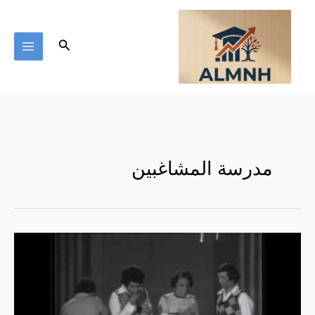
خطي
لى
لمحتوى
البحث
مدرسة المشاغبين
كم
مرة
شاهدت
مسرحية
مدرسة