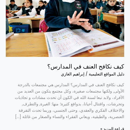
كيف نكافح العنف في المدارس؟
دليل المواقع التعليمية
/
إبراهيم الغازي
كيف نكافح العنف في المدارس؟ المدارس هي مجتمعات بالدرجة
الأولى, ولكنها مجتمعات صغيرة، وكل مجتمع يتكون من العديد من
الأفراد، ولابد تبعا لسنة الله في الكون أن تحدث مشادات و تجاذبات
وتحرشات، واقتتال أحيانا، بدوافع كثيرة؛ منها: الغيرة, والتطرف,
والاختلاف الفكري والعقدي، وحتى الجنسي، وربما تحدث التفرقة
العنصرية، والطبقية، ويعاني الفقراء والنساء والصغار من غائلة […]
قراءة المزيد »