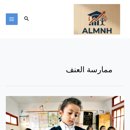
خطي
لى
لمحتوى
البحث
ممارسة العنف
كيف
نكافح
العنف
في
المدارس؟