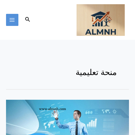
خطي
لى
لمحتوى
البحث
منحة تعليمية
أصنع
عالمك
الإفتراضي
بنفسك
الآن