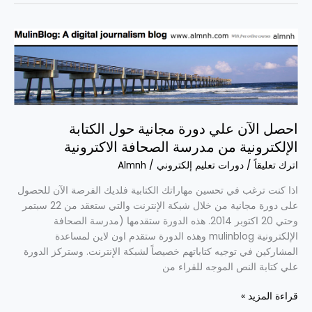
احصل
الآن
علي
دورة
مجانية
حول
احصل الآن علي دورة مجانية حول الكتابة
الكتابة
الإلكترونية
الإلكترونية من مدرسة الصحافة الاكترونية
من
اترك تعليقاً
/
دورات تعليم إلكتروني
/
Almnh
مدرسة
الصحافة
اذا كنت ترغب في تحسين مهاراتك الكتابية فلديك الفرصة الآن للحصول
الاكترونية
على دورة مجانية من خلال شبكة الإنترنت والتي ستعقد من 22 سبتمر
وحتي 20 اكتوبر 2014. هذه الدورة ستقدمها (مدرسة الصحافة
الإلكترونية mulinblog وهذه الدورة ستقدم اون لاين لمساعدة
المشاركين في توجيه كتاباتهم خصيصاً لشبكة الإنترنت. وستركز الدورة
علي كتابة النص الموجه للقراء من
قراءة المزيد »