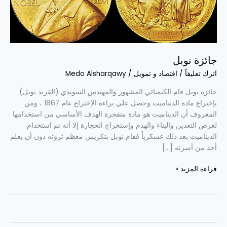
جائزة نوبل
اترك تعليقاً
/
اقتصاد و تمويل
/
Medo Alsharqawy
جائزة نوبل قام الكيميائي المشهور والمهندس السويدي (الفريد نوبل)
بإختراع مادة الديناميت وحصل علي براءة الإختراع عام 1867 ، ومن
المعروف أن الديناميت هو مادة متفجرة الهدف الأساسي من استخدامها
لغرض التعدين والبناء والهدم وإستخراج الحجارة إلا أنه تم استخدام
الديناميت بعد ذلك عسكرياٌ فقام نوبل بتكريس معظم ثروته دون أن يعلم
أحد من أسرته […]
قراءة المزيد »