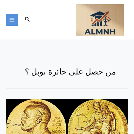
خطي
لى
لمحتوى
البحث
من حصل على جائزة نوبل ؟
جائزة
نوبل