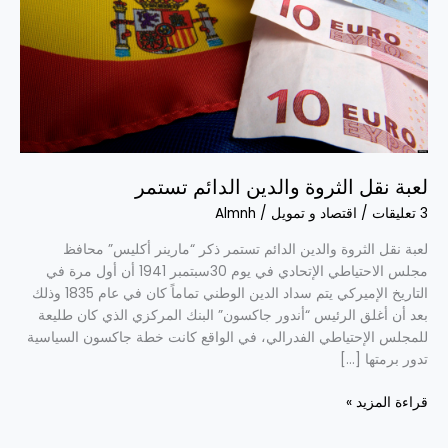
تستمر
لعبة نقل الثروة والدين الدائم تستمر
3 تعليقات
/
اقتصاد و تمويل
/
Almnh
لعبة نقل الثروة والدين الدائم تستمر ذكر “مارينر أكليس” محافظ
مجلس الاحتياطي الإتحادي في يوم 30سبتمبر 1941 أن أول مرة في
التاريخ الإميركي يتم سداد الدين الوطني تماماً كان في عام 1835 وذلك
بعد أن أغلق الرئيس “أندور جاكسون” البنك المركزي الذي كان طليعة
للمجلس الإحتياطي الفدرالي، في الواقع كانت خطة جاكسون السياسية
تدور برمتها […]
قراءة المزيد »