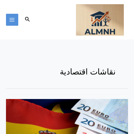
خطي
لى
لمحتوى
البحث
نقاشات اقتصادية
لعبة
نقل
الثروة
والدين
الدائم