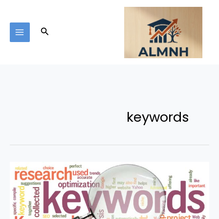
خطي
لى
لمحتوى
البحث
keywords
كيف
يمكنك
إيجاد
الكلمات
المفتاحية