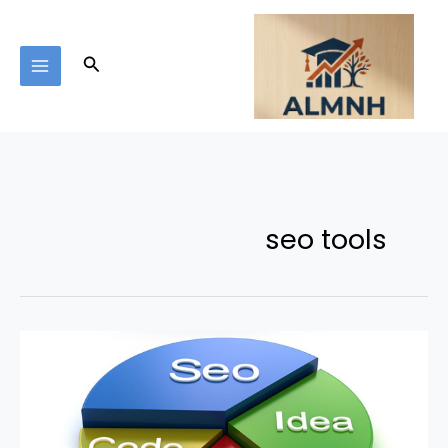
خطي
لى
لمحتوى
البحث
seo tools
كيف
تكتشف
الكلمات
المفتاحية
المخفية